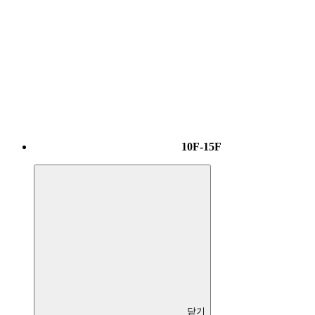
10F-15F
닫기